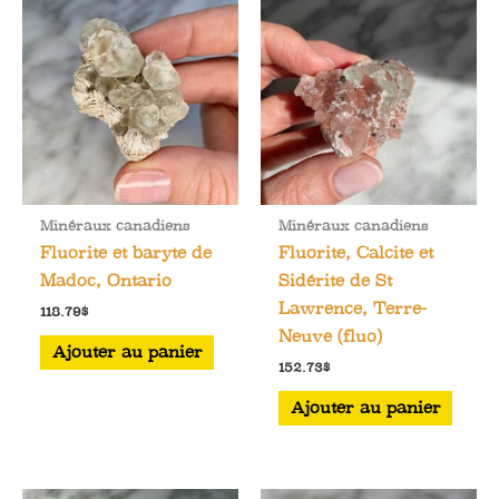
Minéraux canadiens
Minéraux canadiens
Fluorite et baryte de
Fluorite, Calcite et
Madoc, Ontario
Sidérite de St
Lawrence, Terre-
118.79
$
Neuve (fluo)
Ajouter au panier
152.73
$
Ajouter au panier