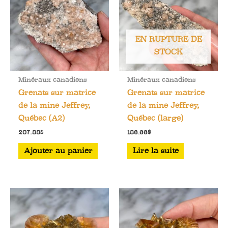
EN RUPTURE DE
STOCK
Minéraux canadiens
Minéraux canadiens
Grenats sur matrice
Grenats sur matrice
de la mine Jeffrey,
de la mine Jeffrey,
Québec (A2)
Québec (large)
207.88
$
186.66
$
Ajouter au panier
Lire la suite