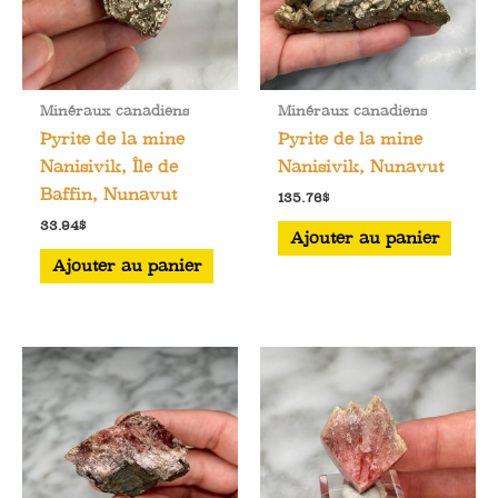
Minéraux canadiens
Minéraux canadiens
Pyrite de la mine
Pyrite de la mine
Nanisivik, Île de
Nanisivik, Nunavut
Baffin, Nunavut
135.76
$
33.94
$
Ajouter au panier
Ajouter au panier