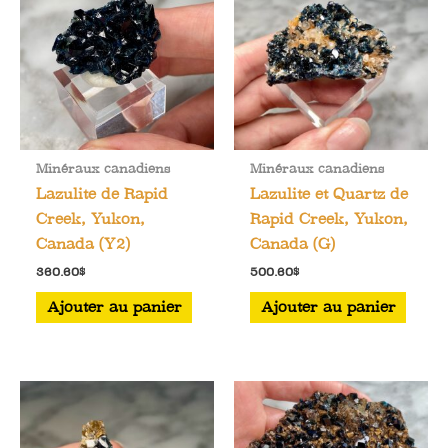
Minéraux canadiens
Minéraux canadiens
Lazulite de Rapid
Lazulite et Quartz de
Creek, Yukon,
Rapid Creek, Yukon,
Canada (Y2)
Canada (G)
360.60
$
500.60
$
Ajouter au panier
Ajouter au panier