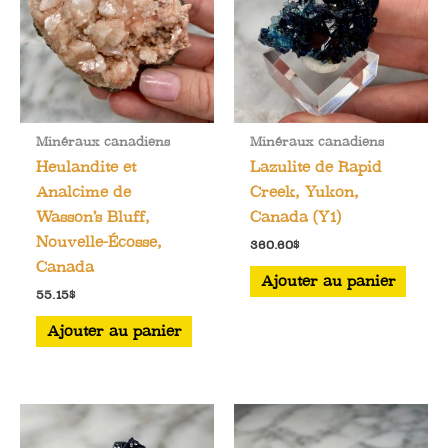
Minéraux canadiens
Minéraux canadiens
Heulandite et
Lazulite de Rapid
Analcime de
Creek, Yukon,
Wasson’s Bluff,
Canada (Y1)
Nouvelle-Écosse,
360.60
$
Canada
Ajouter au panier
55.15
$
Ajouter au panier