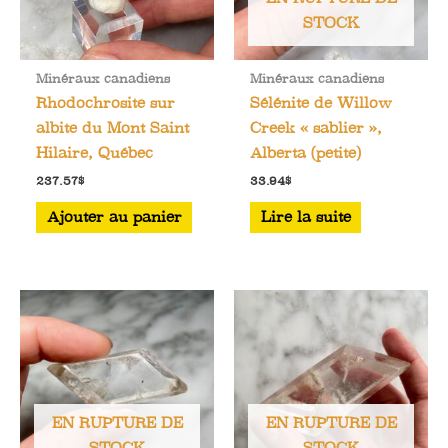
STOCK
Minéraux canadiens
Minéraux canadiens
Rhodochrosite sur
Sélénite de Willow
albite du Mont Saint
Creek « sablier »,
Hilaire, Québec
Alberta (petite)
237.57
$
33.94
$
Ajouter au panier
Lire la suite
EN RUPTURE DE
EN RUPTURE DE