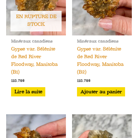
EN RUPTURE DE
STOCK
Minéraux canadiens
Minéraux canadiens
Gypse var. Sélénite
Gypse var. Sélénite
de Red River
de Red River
Floodway, Manitoba
Floodway, Manitoba
(B1)
(B2)
118.79
$
118.79
$
Lire la suite
Ajouter au panier