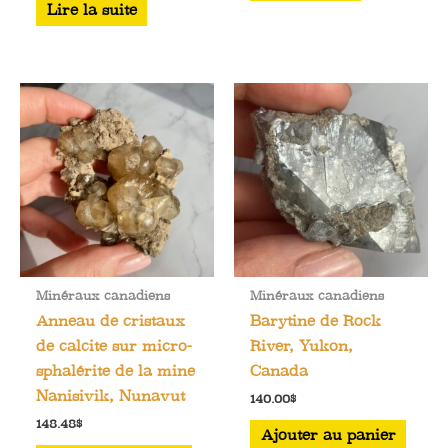
Lire la suite
Minéraux canadiens
Minéraux canadiens
Anneau de cristaux
Barytine de Rock
de calcite sur micro-
River, Yukon,
sphalérite de la mine
Canada
Nanisivik, Nunavut
140.00
$
148.48
$
Ajouter au panier