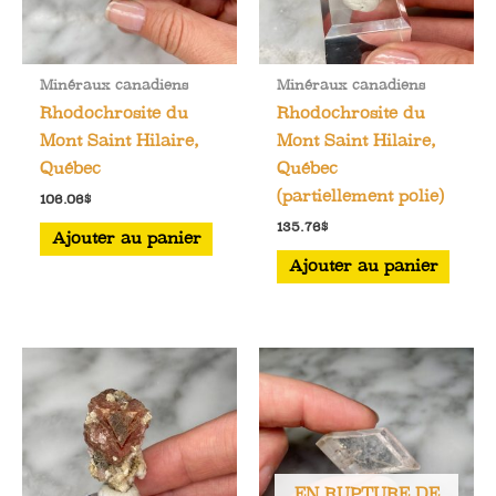
Minéraux canadiens
Minéraux canadiens
Rhodochrosite du
Rhodochrosite du
Mont Saint Hilaire,
Mont Saint Hilaire,
Québec
Québec
(partiellement polie)
106.06
$
135.76
$
Ajouter au panier
Ajouter au panier
EN RUPTURE DE