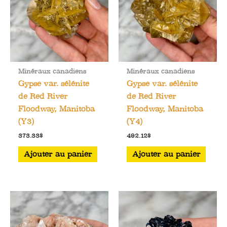
Minéraux canadiens
Minéraux canadiens
Gypse var. sélénite
Gypse var. sélénite
de Red River
de Red River
Floodway, Manitoba
Floodway, Manitoba
(Y3)
(Y4)
373.33
$
492.12
$
Ajouter au panier
Ajouter au panier