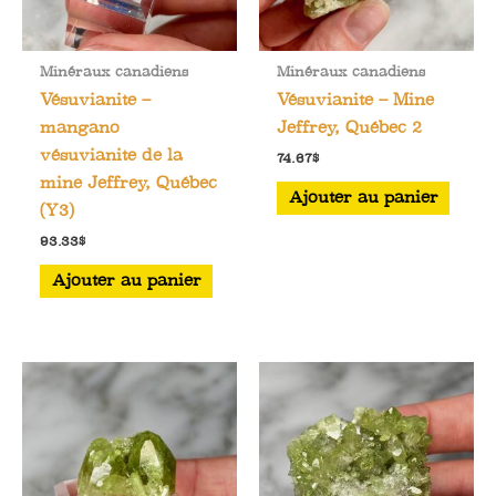
Minéraux canadiens
Minéraux canadiens
Vésuvianite –
Vésuvianite – Mine
mangano
Jeffrey, Québec 2
vésuvianite de la
74.67
$
mine Jeffrey, Québec
Ajouter au panier
(Y3)
93.33
$
Ajouter au panier