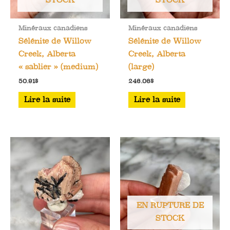
STOCK
STOCK
Minéraux canadiens
Minéraux canadiens
Sélénite de Willow
Sélénite de Willow
Creek, Alberta
Creek, Alberta
« sablier » (medium)
(large)
50.91
$
246.06
$
Lire la suite
Lire la suite
EN RUPTURE DE
STOCK