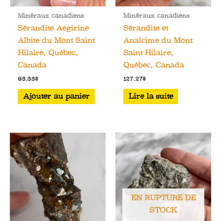
Minéraux canadiens
Minéraux canadiens
Sérandite Aegirine
Sérandite et
Albite du Mont Saint
Analcime du Mont
Hilaire, Québec,
Saint Hilaire,
Canada
Québec, Canada
93.33
$
127.27
$
Ajouter au panier
Lire la suite
EN RUPTURE DE
STOCK