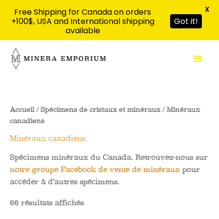
X
Free Shipping for Canada on orders
+100$, USA and International shipping
Got it!
available
Aller
Men
au
contenu
prin
Accueil
/
Spécimens de cristaux et minéraux
/ Minéraux
canadiens
Minéraux canadiens
Spécimens minéraux du Canada. Retrouvez-nous sur
notre groupe Facebook de vente de minéraux
pour
accéder à d’autres spécimens.
66 résultats affichés