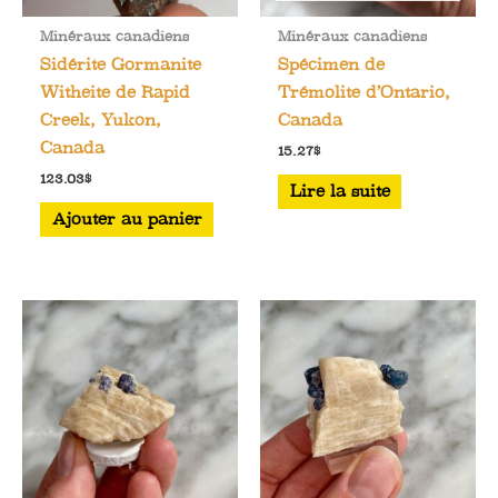
Minéraux canadiens
Minéraux canadiens
Sidérite Gormanite
Spécimen de
Witheite de Rapid
Trémolite d’Ontario,
Creek, Yukon,
Canada
Canada
15.27
$
123.03
$
Lire la suite
Ajouter au panier