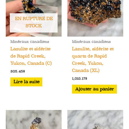
EN RUPTURE DE
STOCK
Minéraux canadiens
Minéraux canadiens
Lazulite et sidérite
Lazulite, sidérite et
de Rapid Creek,
quartz de Rapid
Yukon, Canada (C)
Creek, Yukon,
Canada (XL)
305.45
$
1,018.17
$
Lire la suite
Ajouter au panier