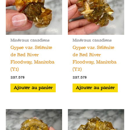
Minéraux canadiens
Minéraux canadiens
Gypse var. Sélénite
Gypse var. Sélénite
de Red River
de Red River
Floodway, Manitoba
Floodway, Manitoba
(Y1)
(Y2)
237.57
$
237.57
$
Ajouter au panier
Ajouter au panier