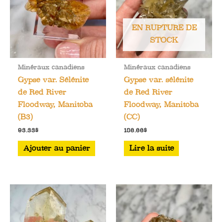
EN RUPTURE DE
STOCK
Minéraux canadiens
Minéraux canadiens
Gypse var. Sélénite
Gypse var. sélénite
de Red River
de Red River
Floodway, Manitoba
Floodway, Manitoba
(B3)
(CC)
93.33
$
186.66
$
Ajouter au panier
Lire la suite