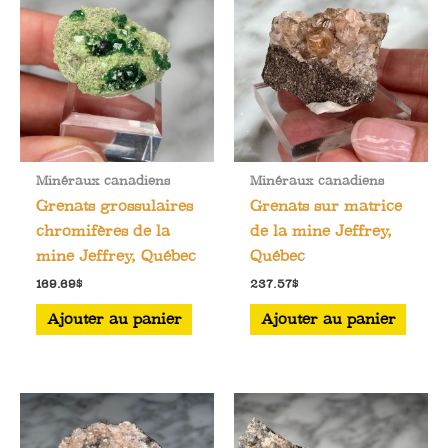
Minéraux canadiens
Minéraux canadiens
Grenats grossulaires
Grenats sur matrice
chromifères de la
de la mine Jeffrey,
mine Jeffrey, Québec
Québec
169.69
$
237.57
$
Ajouter au panier
Ajouter au panier