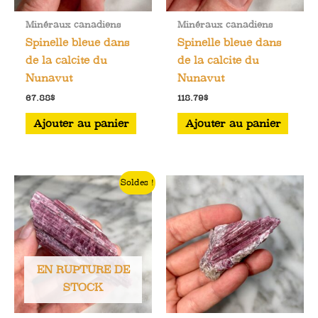
Minéraux canadiens
Minéraux canadiens
Spinelle bleue dans
Spinelle bleue dans
de la calcite du
de la calcite du
Nunavut
Nunavut
67.88
$
118.79
$
Ajouter au panier
Ajouter au panier
Soldes !
EN RUPTURE DE
STOCK