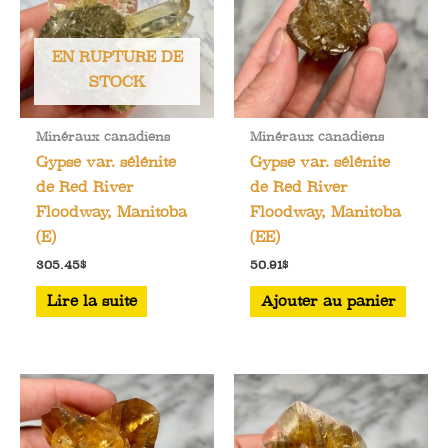
EN RUPTURE DE
STOCK
Minéraux canadiens
Minéraux canadiens
Gypse var. sélénite
Gypse var. sélénite
de Red River
de Red River
Floodway, Manitoba
Floodway, Manitoba
(E)
(EE)
305.45
$
50.91
$
Lire la suite
Ajouter au panier