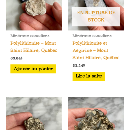
EN RUPTURE DE
STOCK
Minéraux canadiens
Minéraux canadiens
Polylithionite – Mont
Polylithionite et
Saint Hilaire, Québec
Aegirine – Mont
Saint Hilaire, Québec
63.64
$
32.24
$
Ajouter au panier
Lire la suite