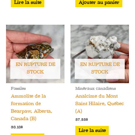
Lire la suite
Ajouter au panier
EN RUPTURE DE
EN RUPTURE DE
STOCK
STOCK
Fossiles
Minéraux canadiens
Ammolite de la
Analcime du Mont
formation de
Saint Hilaire, Québec
Bearpaw, Alberta,
(A)
Canada (B)
37.33
$
38.18
$
Lire la suite