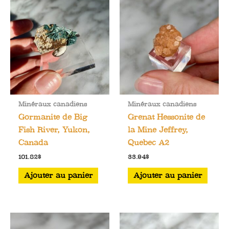
Minéraux canadiens
Minéraux canadiens
Gormanite de Big
Grenat Hessonite de
Fish River, Yukon,
la Mine Jeffrey,
Canada
Quebec A2
101.82
$
33.94
$
Ajouter au panier
Ajouter au panier