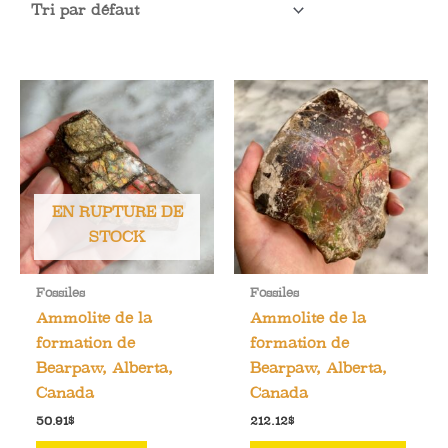
EN RUPTURE DE
STOCK
Fossiles
Fossiles
Ammolite de la
Ammolite de la
formation de
formation de
Bearpaw, Alberta,
Bearpaw, Alberta,
Canada
Canada
50.91
$
212.12
$