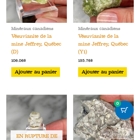
Minéraux canadiens
Minéraux canadiens
Vésuvianite de la
Vésuvianite de la
mine Jeffrey, Québec
mine Jeffrey, Québec
(D)
(Y1)
106.06
$
135.76
$
Ajouter au panier
Ajouter au panier
0
EN RUPTURE DE