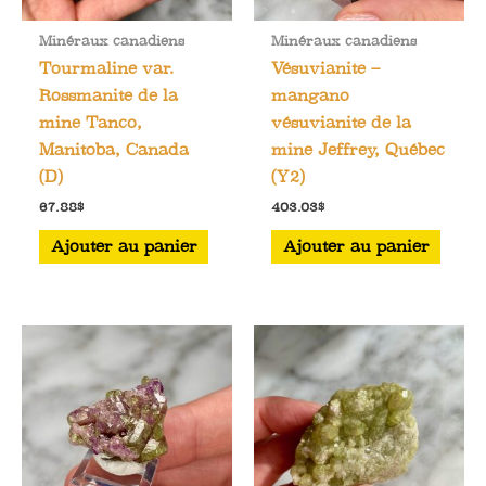
Minéraux canadiens
Minéraux canadiens
Tourmaline var.
Vésuvianite –
Rossmanite de la
mangano
mine Tanco,
vésuvianite de la
Manitoba, Canada
mine Jeffrey, Québec
(D)
(Y2)
67.88
$
403.03
$
Ajouter au panier
Ajouter au panier