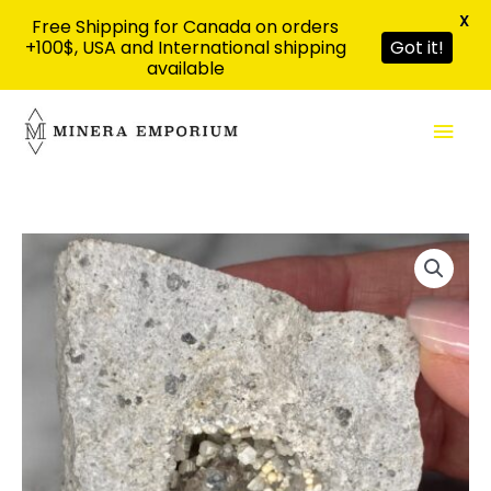
X
Free Shipping for Canada on orders
+100$, USA and International shipping
Got it!
available
Aller
Men
au
contenu
prin