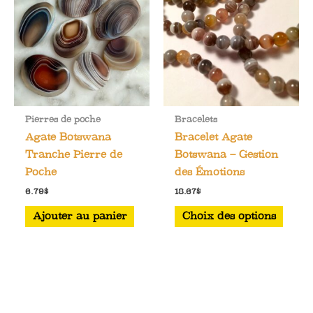
Pierres de poche
Bracelets
Agate Botswana
Bracelet Agate
Tranche Pierre de
Botswana – Gestion
Poche
des Émotions
6.79
$
18.67
$
Ce
Ajouter au panier
Choix des options
produ
a
plusi
varia
Les