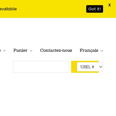
X
available
Got it!
e
Panier
Contactez-nous
Français
Rechercher