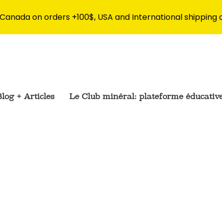
 Canada on orders +100$, USA and International shipping 
log + Articles
Le Club minéral: plateforme éducativ