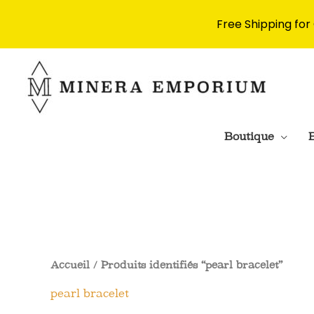
Free Shipping for
Aller
au
contenu
Boutique
B
Accueil
/ Produits identifiés “pearl bracelet”
pearl bracelet