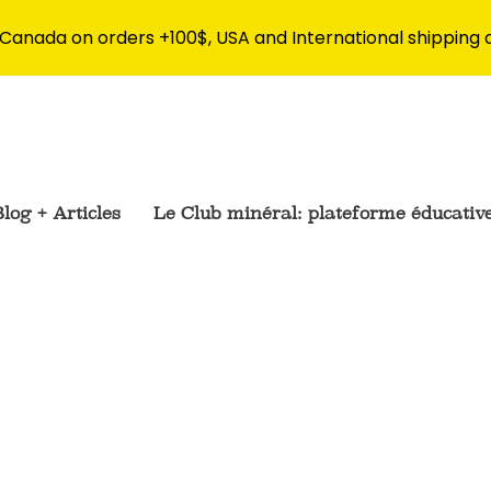
 Canada on orders +100$, USA and International shipping 
log + Articles
Le Club minéral: plateforme éducativ