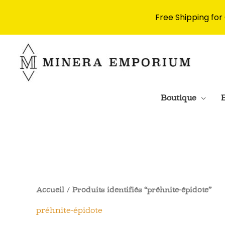
Free Shipping for
Aller
au
contenu
Boutique
B
Accueil
/ Produits identifiés “préhnite-épidote”
préhnite-épidote