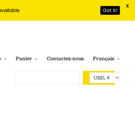
X
available
Got it!
e
Panier
Contactez-nous
Français
Rechercher