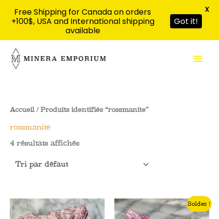
X
Free Shipping for Canada on orders
+100$, USA and International shipping
Got it!
available
Aller
Men
au
contenu
prin
Accueil
/ Produits identifiés “rossmanite”
rossmanite
4 résultats affichés
Soldes !