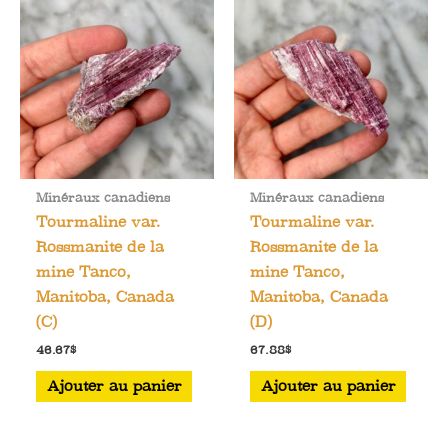
Minéraux canadiens
Minéraux canadiens
Tourmaline var.
Tourmaline var.
Rossmanite de la
Rossmanite de la
mine Tanco,
mine Tanco,
Manitoba, Canada
Manitoba, Canada
(C)
(D)
46.67
$
67.88
$
Ajouter au panier
Ajouter au panier