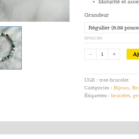
Maturité et acce
Grandeur
EFFACER
quantité
-
+
Aj
de
Bracelet
Agate
UGS :
tree-bracelet
Arbre
Catégories :
Bijoux
,
Br
(agate
Étiquettes :
bracelet
,
gr
dendritique)
-
Intégrations
et
Avis (0)
Maturité