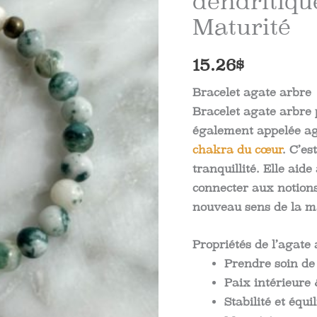
dendritique
Maturité
15.26
$
Bracelet agate arbre
Bracelet agate arbre p
également appelée aga
chakra du cœur
. C’es
tranquillité. Elle aid
connecter aux notions
nouveau sens de la mat
Propriétés de l’agate
Prendre soin de 
Paix intérieure 
Stabilité et équi