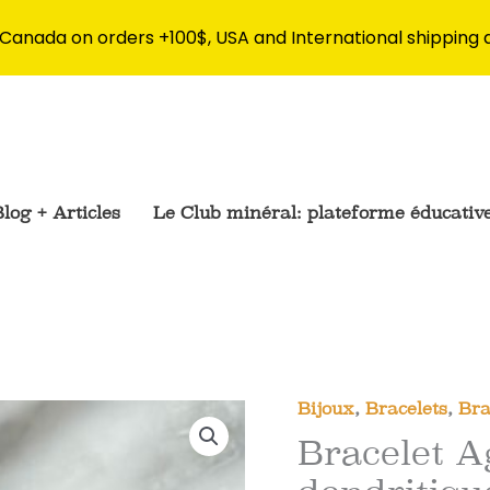
 Canada on orders +100$, USA and International shipping 
log + Articles
Le Club minéral: plateforme éducativ
Bijoux
,
Bracelets
,
Bra
Bracelet A