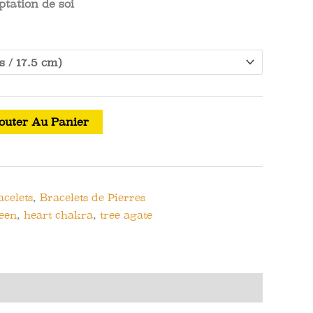
ptation de soi
outer Au Panier
acelets
,
Bracelets de Pierres
een
,
heart chakra
,
tree agate