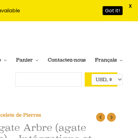
X
available
Got it!
e
Panier
Contactez-nous
Français
Rechercher
celets de Pierres
gate Arbre (agate