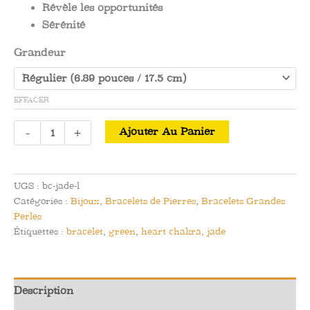
Révèle les opportunités
Sérénité
Grandeur
EFFACER
quantité
-
+
Ajouter Au Panier
de
Bracelet
Grandes
UGS :
bc-jade-l
Perles
Catégories :
Bijoux
,
Bracelets de Pierres
,
Bracelets Grandes
Jade
Perles
de
Étiquettes :
bracelet
,
green
,
heart chakra
,
jade
Colombie-
Britannique
-
Description
Pur