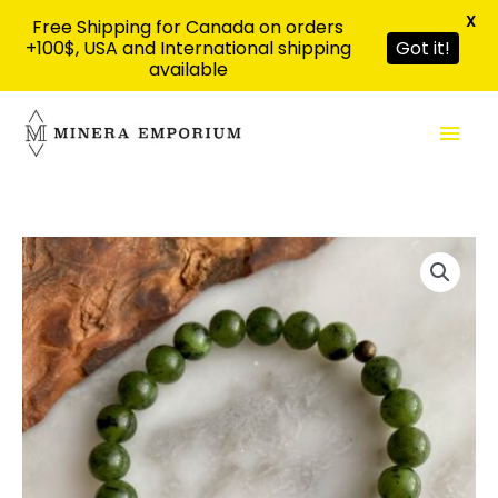
X
Free Shipping for Canada on orders
+100$, USA and International shipping
Got it!
available
Aller
Men
au
contenu
prin