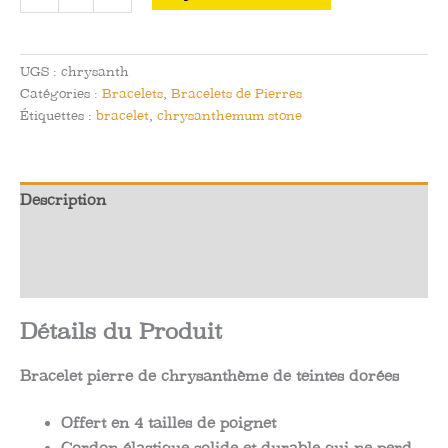
de
Bracelet
pierre
UGS :
chrysanth
de
Catégories :
Bracelets
,
Bracelets de Pierres
chrysanthème
Étiquettes :
bracelet
,
chrysanthemum stone
doré
–
Inspiration
Description
&
Richesse
Informations complémentaires
Avis (0)
Détails du Produit
Bracelet pierre de chrysanthème de teintes dorées
Offert en 4 tailles de poignet
Cordon élastique solide et durable qui ne perd