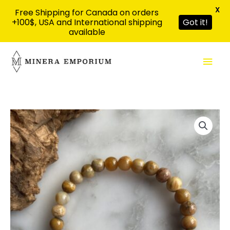
X
Free Shipping for Canada on orders
+100$, USA and International shipping
Got it!
available
Aller
Men
au
contenu
prin