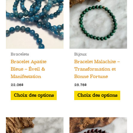
Bracelets
Bijoux
Bracelet Apatite
Bracelet Malachite –
Bleue – Éveil &
Transformation et
Manifestation
Bonne Fortune
22.06
$
23.76
$
Ce
Ce
Choix des options
Choix des options
produit
produ
a
a
plusieurs
plusi
variations.
varia
Les
Les