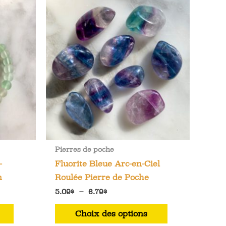
Pierres de poche
–
Fluorite Bleue Arc-en-Ciel
n
Roulée Pierre de Poche
Plage
5.09
$
–
6.79
$
de
Ce
Ce
prix :
Choix des options
5.09$
produit
produit
à