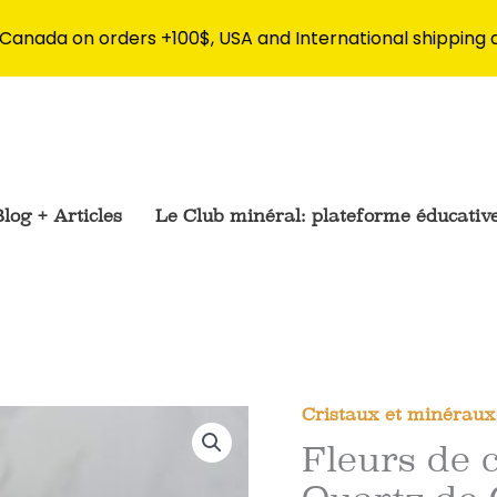
 Canada on orders +100$, USA and International shipping 
log + Articles
Le Club minéral: plateforme éducativ
Cristaux et minéraux 
Fleurs de c