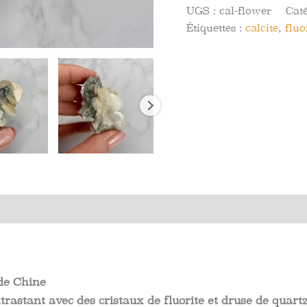
de
UGS :
cal-flower
Cat
calcite
Étiquettes :
calcite
,
fluo
avec
Fluorite
et
Quartz
de
Chine
Avis (0)
 de Chine
rastant avec des cristaux de fluorite et druse de quartz