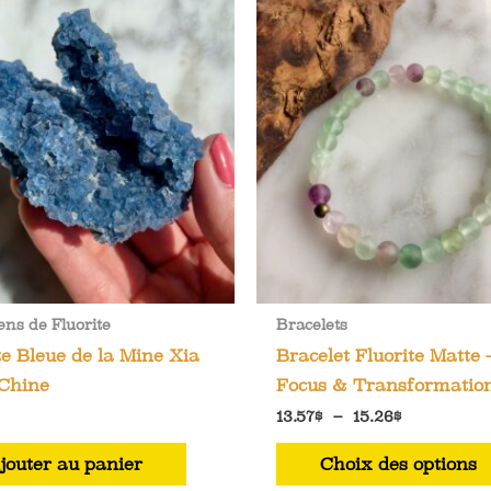
ns de Fluorite
Bracelets
te Bleue de la Mine Xia
Bracelet Fluorite Matte 
 Chine
Focus & Transformatio
Plage
13.57
$
–
15.26
$
de
prix :
jouter au panier
Choix des options
13.57$
à