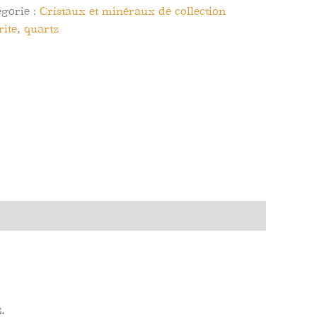
égorie :
Cristaux et minéraux de collection
rite
,
quartz
.