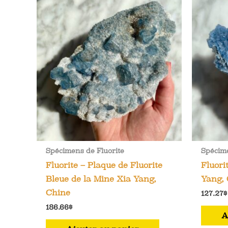
Spécimens de Fluorite
Spécime
Fluorite – Plaque de Fluorite
Fluori
Bleue de la Mine Xia Yang,
Yang,
Chine
127.27
$
186.66
$
A