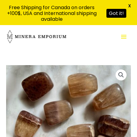
X
Free Shipping for Canada on orders
+100$, USA and International shipping
Got it!
available
Aller
Men
au
contenu
prin