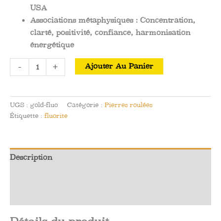
USA
Associations métaphysiques : Concentration,
clarté, positivité, confiance, harmonisation
énergétique
quantité
-
+
Ajouter Au Panier
de
Fluorite
Dorée
UGS :
gold-fluo
Catégorie :
Pierres roulées
Roulée
Étiquette :
fluorite
Pierre
de
Poche
Description
Informations complémentaires
Avis (0)