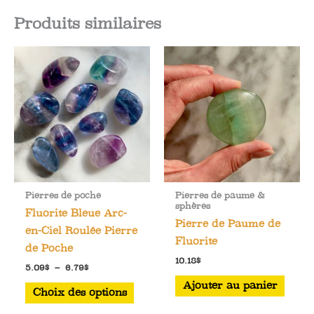
Produits similaires
Pierres de poche
Pierres de paume &
sphères
Fluorite Bleue Arc-
Pierre de Paume de
en-Ciel Roulée Pierre
Fluorite
de Poche
10.18
$
Plage
5.09
$
–
6.79
$
de
Ce
Ajouter au panier
prix :
Choix des options
5.09$
produit
à