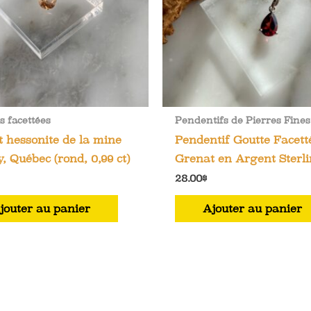
 facettées
Pendentifs de Pierres Fines
 hessonite de la mine
Pendentif Goutte Facett
y, Québec (rond, 0,99 ct)
Grenat en Argent Sterl
28.00
$
jouter au panier
Ajouter au panier