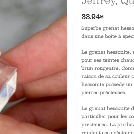
Jeffrey, Q
33.94
$
Superbe grenat hesso
dans une boîte à spéci
Le grenat hessonite, 
pour ses teintes chau
brun rougeâtre. Connu
raison de sa couleur c
hessonite possède un 
pierres précieuses.
Le grenat hessonite d
particulier pour les c
précieuses. La produc
rendent ces spécimens