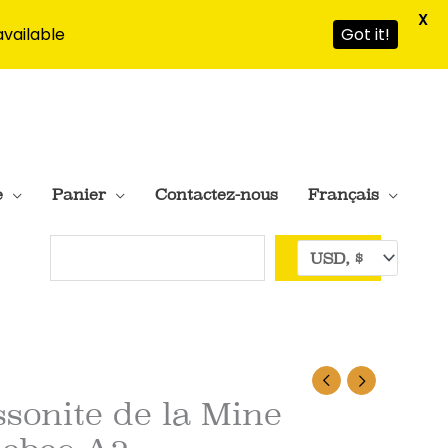
X
available
Got it!
e
Panier
Contactez-nous
Français
Rechercher
sonite de la Mine