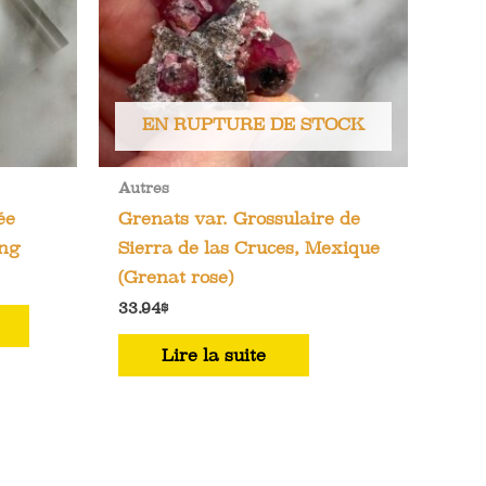
EN RUPTURE DE STOCK
Autres
ée
Grenats var. Grossulaire de
ing
Sierra de las Cruces, Mexique
(Grenat rose)
33.94
$
Lire la suite