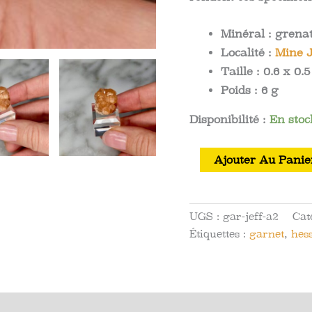
Minéral :
grena
Localité :
Mine J
Taille :
0.6 x 0.5
Poids :
6 g
Disponibilité :
En stoc
quantité
Ajouter Au Panie
de
Grenat
Hessonite
UGS :
gar-jeff-a2
Cat
de
Étiquettes :
garnet
,
hes
la
Mine
Jeffrey,
Quebec
Avis (0)