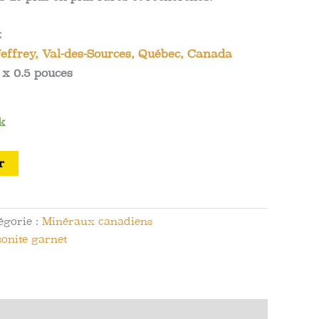
t
effrey, Val-des-Sources, Québec, Canada
 x 0.5 pouces
k
r
égorie :
Minéraux canadiens
sonite garnet