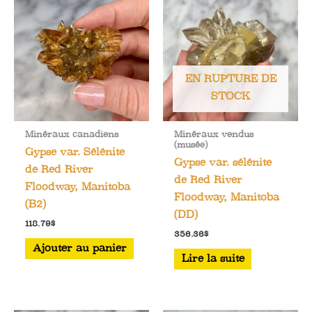
EN RUPTURE DE
STOCK
Minéraux canadiens
Minéraux vendus
(musée)
Gypse var. Sélénite
Gypse var. sélénite
de Red River
de Red River
Floodway, Manitoba
Floodway, Manitoba
(B2)
(DD)
118.79
$
356.36
$
Ajouter au panier
Lire la suite