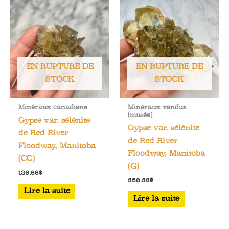
EN RUPTURE DE
EN RUPTURE DE
STOCK
STOCK
Minéraux canadiens
Minéraux vendus
(musée)
Gypse var. sélénite
Gypse var. sélénite
de Red River
de Red River
Floodway, Manitoba
Floodway, Manitoba
(CC)
(G)
186.66
$
356.36
$
Lire la suite
Lire la suite