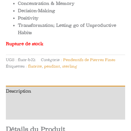
Concentration & Memory
Decision-Making
Positivity
Transformation; Letting go of Unproductive
Habits
Rupture de stock
UGS :
fluor-b-X1
Catégorie :
Pendentifs de Pierres Fines
Étiquettes :
fluorite
,
pendant
,
sterling
Description
Informations complémentaires
Avis (0)
Détails du Produit