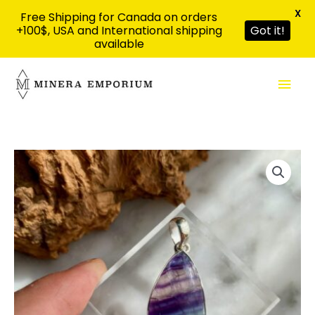
X
Free Shipping for Canada on orders
+100$, USA and International shipping
Got it!
available
Aller
Men
au
contenu
prin