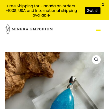
X
Free Shipping for Canada on orders
+100$, USA and International shipping
Got it!
available
Aller
Men
au
contenu
prin