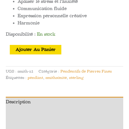
Apaiser le stress et l’anxiété
Communication fluide
Expression personnelle créative
Harmonie
Disponibilité :
En stock
quantité
Ajouter Au Panier
de
Pendentif
de
UGS :
smith-x1
Catégorie :
Pendentifs de Pierres Fines
Smithsonite
Étiquettes :
pendant
,
smithsonite
,
sterling
en
Argent
Sterling
Description
Informations complémentaires
Avis (0)