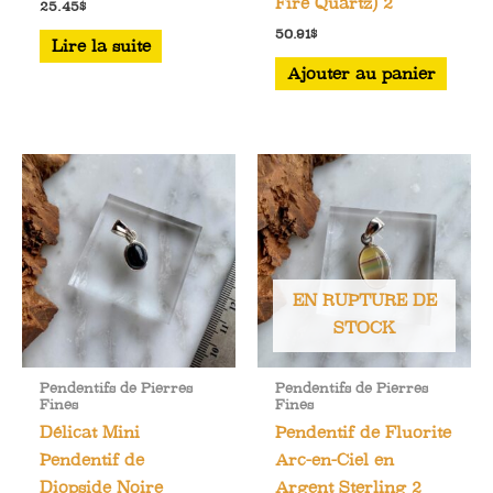
Fire Quartz) 2
25.45
$
50.91
$
Lire la suite
Ajouter au panier
EN RUPTURE DE
STOCK
Pendentifs de Pierres
Pendentifs de Pierres
Fines
Fines
Délicat Mini
Pendentif de Fluorite
Pendentif de
Arc-en-Ciel en
Diopside Noire
Argent Sterling 2