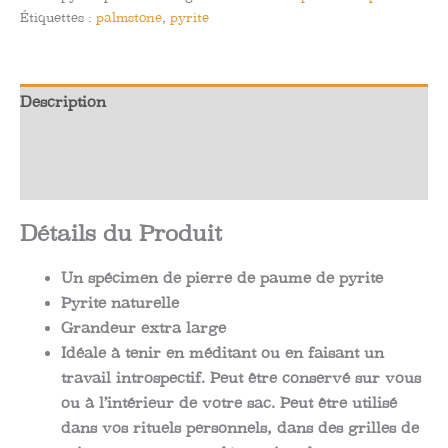
paume
Étiquettes :
palmstone
,
pyrite
de
pyrite
Description
Informations complémentaires
Avis (0)
Détails du Produit
Un spécimen de pierre de paume de pyrite
Pyrite naturelle
Grandeur extra large
Idéale à tenir en méditant ou en faisant un
travail introspectif. Peut être conservé sur vous
ou à l’intérieur de votre sac. Peut être utilisé
dans vos rituels personnels, dans des grilles de