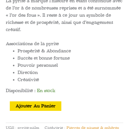
La pyrite a marqué l’histoire en étant confondue avec
de l’or à de nombreuses reprises et a été surnommée
« l’or des fous ». Il reste à ce jour un symbole de
richesse et de prospérité, ainsi que d’engagement
créatif.
Associations de la pyrite
Prospérité & Abondance
Succès et bonne fortune
Pouvoir personnel
Direction
Créativité
Disponibilité :
En stock
quantité
Ajouter Au Panier
de
Pierre
de
UGS :
pyrite-palm
Catégorie :
Pierres de paume & sphères