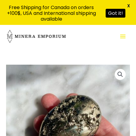
X
Free Shipping for Canada on orders
+100$, USA and International shipping
Got it!
available
Aller
Men
au
contenu
prin