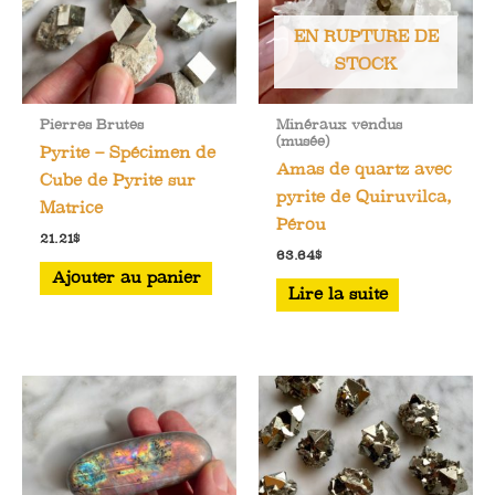
EN RUPTURE DE
STOCK
Pierres Brutes
Minéraux vendus
(musée)
Pyrite – Spécimen de
Amas de quartz avec
Cube de Pyrite sur
pyrite de Quiruvilca,
Matrice
Pérou
21.21
$
63.64
$
Ajouter au panier
Lire la suite