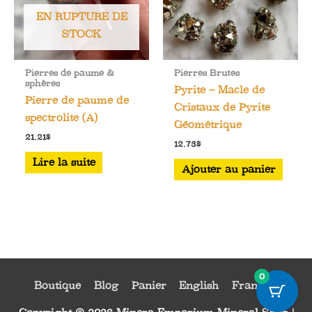
EN RUPTURE DE
STOCK
Pierres de paume &
Pierres Brutes
sphères
Pyrite – Macle de
Pierre de paume de
Cristaux de Pyrite
spectrolite (A)
Géométrique
21.21
$
12.73
$
Lire la suite
Ajouter au panier
0
Boutique
Blog
Panier
English
Français