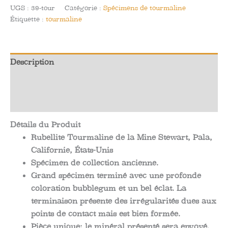
Tourmaline
UGS :
39-tour
Catégorie :
Spécimens de tourmaline
de
Étiquette :
tourmaline
la
Mine
Stewart,
Description
Pala,
Californie,
Informations complémentaires
États-
Avis (0)
Unis
Détails du Produit
Rubellite Tourmaline de la Mine Stewart, Pala,
Californie, États-Unis
Spécimen de collection ancienne.
Grand spécimen terminé avec une profonde
coloration bubblegum et un bel éclat. La
terminaison présente des irrégularités dues aux
points de contact mais est bien formée.
Pièce unique; le minéral présenté sera envoyé.