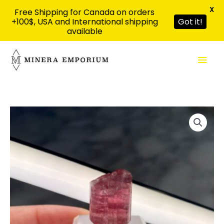
X
Free Shipping for Canada on orders
+100$, USA and International shipping
Got it!
available
Aller
Men
au
contenu
prin