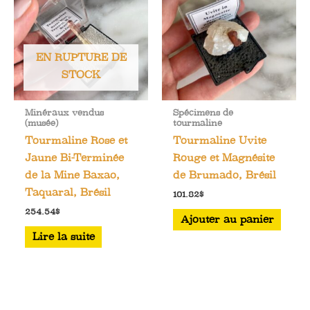
EN RUPTURE DE
STOCK
Minéraux vendus
Spécimens de
(musée)
tourmaline
Tourmaline Rose et
Tourmaline Uvite
Jaune Bi-Terminée
Rouge et Magnésite
de la Mine Baxao,
de Brumado, Brésil
Taquaral, Brésil
101.82
$
254.54
$
Ajouter au panier
Lire la suite