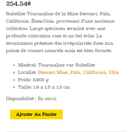
254.54
$
Rubellite Tourmaline de la Mine Stewart, Pala,
Californie, États-Unis, provenant d’une ancienne
collection. Large spécimen terminé avec une
profonde coloration rose et un bel éclat. La
terminaison présente des irrégularités dues aux
points de contact naturels mais est bien formée.
Minéral:
Tourmaline var Rubellite
Localité:
Stewart Mine, Pala, California, USA
Poids:
8.603 g
Taille:
1.9 x 1.5 x 1.5 cm
Disponibilité :
En stock
quantité
Ajouter Au Panier
de
Rubellite