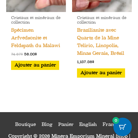
Cristaux et minéraux de
Cristaux et minéraux de
collection
collection
Spécimen
Brazilianite avec
Arfvedsonite et
Quartz de la Mine
Feldspath du Malawi
Telirio, Linopolis,
Minas Gerais, Brésil
Le
Le
74.67
$
56.00
$
prix
prix
1,187.86
$
initial
actuel
Ajouter au panier
était :
est :
Ajouter au panier
74.67$.
56.00$.
0
Boutique
Blog
Panier
English
Français
Copyright © 2026
Minera Emporium Mineral Shop
|