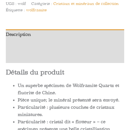
de
UGS :
wolf
Catégorie :
Cristaux et minéraux de collection
Wolframite
Étiquette :
wolframite
Quartz
et
Fluorite
Description
de
Chine
Informations complémentaires
Avis (0)
Détails du produit
Un superbe spécimen de Wolframite Quartz et
fluorite de Chine.
Pièce unique; le minéral présenté sera envoyé.
Particularité : plusieurs couches de cristaux
miniatures.
Particularité : cristal dit « flotteur » – ce
spécimen présente une belle cristallisation