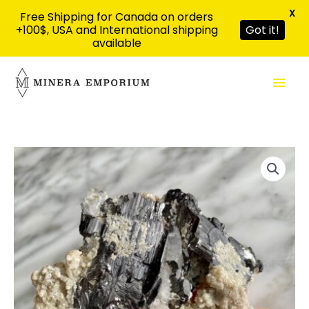
X
Free Shipping for Canada on orders
+100$, USA and International shipping
Got it!
available
Aller
Men
au
contenu
prin