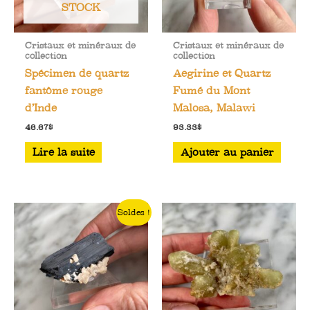
STOCK
Cristaux et minéraux de
Cristaux et minéraux de
collection
collection
Spécimen de quartz
Aegirine et Quartz
fantôme rouge
Fumé du Mont
d’Inde
Malosa, Malawi
46.67
$
93.33
$
Lire la suite
Ajouter au panier
Soldes !