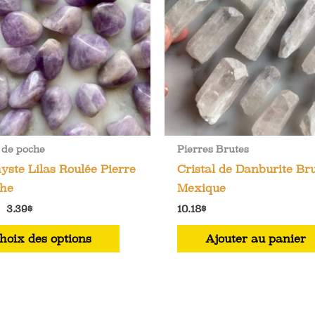
 de poche
Pierres Brutes
ste Lilas Roulée Pierre
Cristal de Danburite Br
che
Mexique
Plage
–
3.39
$
10.18
$
de
Ce
prix :
hoix des options
Ajouter au panier
1.70$
produit
à
a
3.39$
plusieurs
variations.