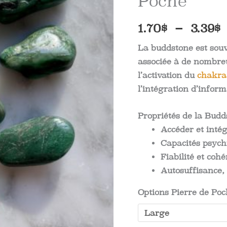
Poche
1.70
$
–
3.39
$
La buddstone est souve
associée à de nombreu
p
l’activation du
chakra
1
l’intégration d’informa
Propriétés de la Budd
3
Accéder et inté
Capacités psych
Fiabilité et coh
Autosuffisance
Options Pierre de Po