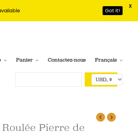
X
available
Got it!
e
Panier
Contactez-nous
Français
Rechercher
Roulée Pierre de