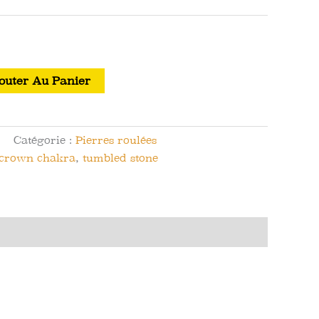
outer Au Panier
Catégorie :
Pierres roulées
crown chakra
,
tumbled stone