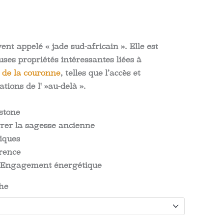
Plage
de
nt appelé « jade sud-africain ». Elle est
ses propriétés intéressantes liées à
rix :
 de la couronne
, telles que l’accès et
.70$
tions de l' »au-delà ».
à
stone
.39$
grer la sagesse ancienne
iques
érence
, Engagement énergétique
che