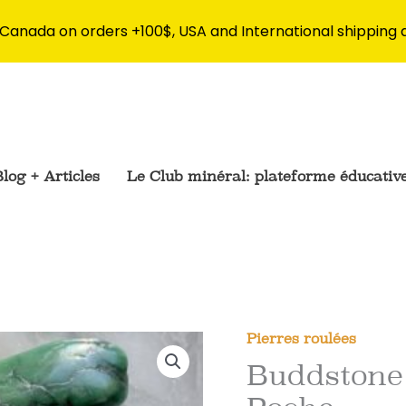
 Canada on orders +100$, USA and International shipping 
log + Articles
Le Club minéral: plateforme éducativ
Pierres roulées
Buddstone 