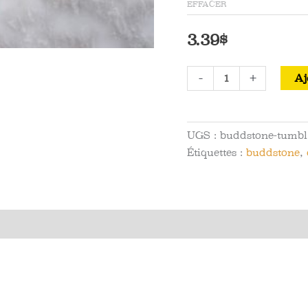
EFFACER
3.39
$
quantité
-
+
Aj
de
Buddstone
Roulée
UGS :
buddstone-tumbl
Pierre
Étiquettes :
buddstone
,
de
Poche
Avis (0)