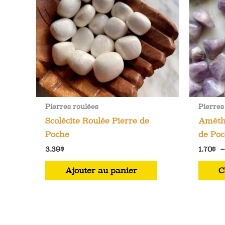
Pierres roulées
Pierres
Scolécite Roulée Pierre de
Améthy
Poche
de Po
3.39
$
1.70
$
Ajouter au panier
C