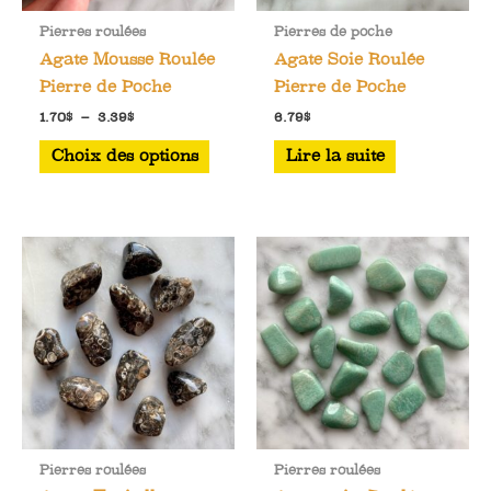
Pierres roulées
Pierres de poche
Agate Mousse Roulée
Agate Soie Roulée
Pierre de Poche
Pierre de Poche
Plage
1.70
$
–
3.39
$
6.79
$
de
Ce
prix :
Choix des options
Lire la suite
1.70$
produit
à
a
3.39$
plusieurs
variations.
Les
options
peuvent
être
choisies
sur
la
Pierres roulées
Pierres roulées
page