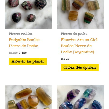
Pierres roulées
Pierres de poche
Eudyalite Roulée
Fluorite Arc-en-Ciel
Pierre de Poche
Roulée Pierre de
Poche (Argentine)
Le
Le
10.18
$
8.48
$
prix
prix
2.72
$
initial
actuel
Ajouter au panier
était :
est :
Ce
Choix des options
10.18$.
8.48$.
produ
a
plusi
varia
Les
optio
peuve