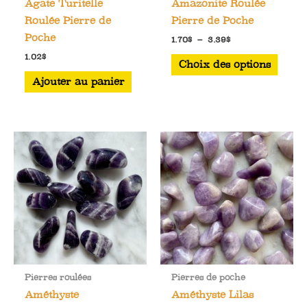
Agate Turitelle
Amazonite Roulée
du
Roulée Pierre de
Pierre de Poche
produit
Poche
Plage
1.70
$
–
3.39
$
de
Ce
1.02
$
prix :
Choix des options
1.70$
produ
Ajouter au panier
à
a
3.39$
plusi
varia
Les
optio
peuve
être
chois
sur
la
page
Pierres roulées
Pierres de poche
du
Améthyste
Améthyste Lilas
produ