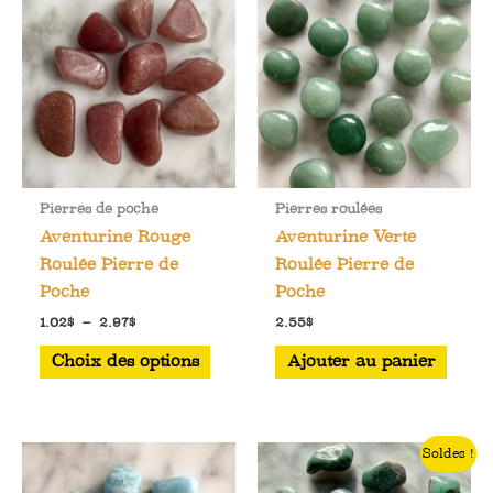
Pierres de poche
Pierres roulées
Aventurine Rouge
Aventurine Verte
Roulée Pierre de
Roulée Pierre de
Poche
Poche
Plage
1.02
$
–
2.97
$
2.55
$
de
Ce
prix :
Choix des options
Ajouter au panier
1.02$
produit
à
a
2.97$
plusieurs
Soldes !
variations.
Les