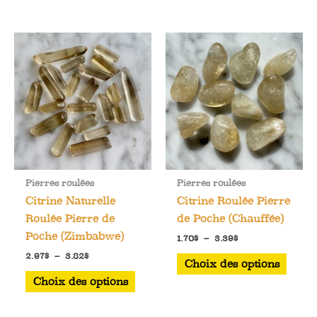
Pierres roulées
Pierres roulées
Citrine Naturelle
Citrine Roulée Pierre
Roulée Pierre de
de Poche (Chauffée)
Poche (Zimbabwe)
Plage
1.70
$
–
3.39
$
de
Plage
Ce
2.97
$
–
3.82
$
prix :
Choix des options
de
1.70$
Ce
produ
prix :
Choix des options
à
2.97$
produit
a
3.39$
à
a
plusi
3.82$