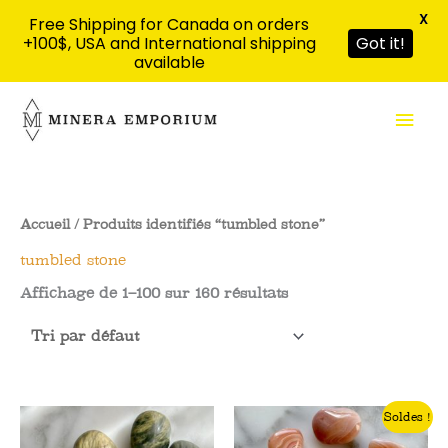
X
Free Shipping for Canada on orders
+100$, USA and International shipping
Got it!
available
Aller
Men
au
contenu
prin
Accueil
/ Produits identifiés “tumbled stone”
tumbled stone
Affichage de 1–100 sur 160 résultats
Soldes !