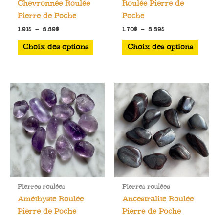
Chevronnée Roulée
Roulée Pierre de
Pierre de Poche
Poche
Plage
Plage
1.91
$
–
3.39
$
1.70
$
–
3.39
$
de
de
Ce
Ce
prix :
prix :
Choix des options
Choix des options
1.91$
1.70$
produit
produ
à
à
a
a
3.39$
3.39$
plusieurs
plusi
variations.
varia
Les
Les
options
optio
peuvent
peuve
être
être
choisies
chois
sur
sur
la
la
Pierres roulées
Pierres roulées
page
page
Améthyste Roulée
Ancestralite Roulée
du
du
Pierre de Poche
Pierre de Poche
produit
produ