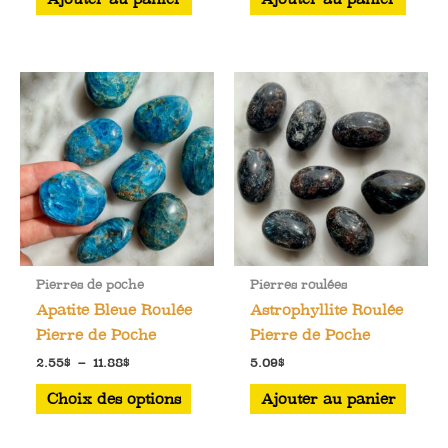
était :
est :
5.09$.
4.24$.
Pierres de poche
Pierres roulées
Apatite Bleue Roulée
Astrophyllite Roulée
Pierre de Poche
Pierre de Poche
Plage
2.55
$
–
11.88
$
5.09
$
de
Ce
prix :
Choix des options
Ajouter au panier
2.55$
produit
à
a
11.88$