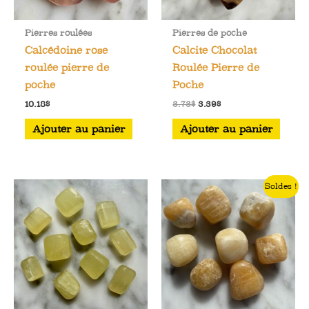
sur
la
Pierres roulées
Pierres de poche
page
Calcédoine rose
Calcite Chocolat
du
roulée pierre de
Roulée Pierre de
produit
poche
Poche
Le
Le
10.18
$
3.73
$
3.39
$
prix
prix
initial
actuel
Ajouter au panier
Ajouter au panier
était :
est :
3.73$.
3.39$.
Soldes !