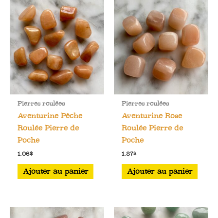
Les
options
peuvent
être
choisies
sur
la
page
Pierres roulées
Pierres roulées
du
Aventurine Pêche
Aventurine Rose
produit
Roulée Pierre de
Roulée Pierre de
Poche
Poche
1.06
$
1.87
$
Ajouter au panier
Ajouter au panier