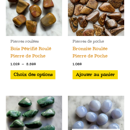
peuvent
peuve
être
être
choisies
chois
sur
sur
la
la
Pierres roulées
Pierres de poche
page
page
Bois Pétrifié Roulé
Bronzite Roulée
du
du
Pierre de Poche
Pierre de Poche
produit
produ
Plage
1.02
$
–
3.39
$
1.06
$
de
Ce
prix :
Choix des options
Ajouter au panier
1.02$
produit
à
a
3.39$
plusieurs
variations.
Les
options
peuvent
être