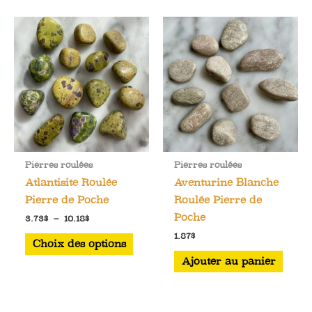
plusieurs
variations.
Les
options
peuvent
être
choisies
sur
la
Pierres roulées
Pierres roulées
page
Atlantisite Roulée
Aventurine Blanche
du
Pierre de Poche
Roulée Pierre de
produit
Poche
Plage
3.73
$
–
10.18
$
de
Ce
1.87
$
prix :
Choix des options
3.73$
produit
Ajouter au panier
à
a
10.18$
plusieurs
variations.