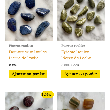
Les
options
peuvent
être
choisies
sur
la
Pierres roulées
Pierres roulées
page
Dumortiérite Roulée
Épidote Roulée
du
Pierre de Poche
Pierre de Poche
produit
Le
Le
2.12
$
3.39
$
2.55
$
prix
prix
initial
actuel
Ajouter au panier
Ajouter au panier
était :
est :
3.39$.
2.55$.
Soldes !