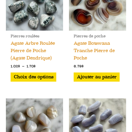
Pierres roulées
Pierres de poche
Agate Arbre Roulée
Agate Botswana
Pierre de Poche
Tranche Pierre de
(Agate Dendrique)
Poche
Plage
1.02
$
–
1.70
$
6.79
$
de
Ce
prix :
Choix des options
Ajouter au panier
1.02$
produit
à
a
1.70$
plusieurs
variations.
Les
options
peuvent