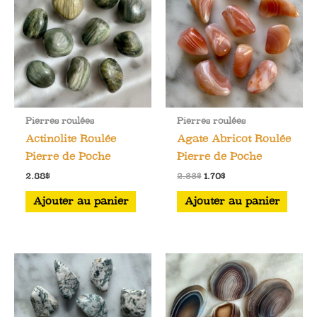
Pierres roulées
Pierres roulées
Actinolite Roulée
Agate Abricot Roulée
Pierre de Poche
Pierre de Poche
Le
Le
2.88
$
2.33
$
1.70
$
prix
prix
initial
actuel
Ajouter au panier
Ajouter au panier
était :
est :
2.33$.
1.70$.