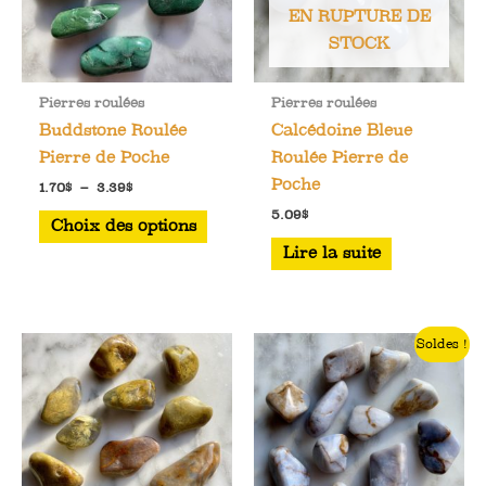
EN RUPTURE DE
choisies
STOCK
sur
la
Pierres roulées
Pierres roulées
page
Buddstone Roulée
Calcédoine Bleue
du
Pierre de Poche
Roulée Pierre de
produit
Poche
Plage
1.70
$
–
3.39
$
de
Ce
5.09
$
prix :
Choix des options
1.70$
produit
Lire la suite
à
a
3.39$
plusieurs
variations.
Soldes !
Les
options
peuvent
être
choisies
sur