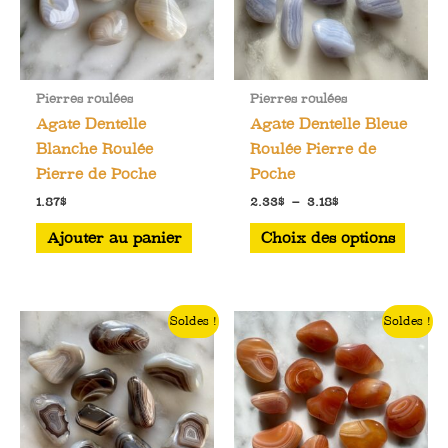
être
choisies
sur
la
Pierres roulées
Pierres roulées
page
Agate Dentelle
Agate Dentelle Bleue
du
Blanche Roulée
Roulée Pierre de
produit
Pierre de Poche
Poche
Plage
1.87
$
2.33
$
–
3.18
$
de
Ce
prix :
Ajouter au panier
Choix des options
2.33$
produ
à
a
3.18$
plusi
Soldes !
Soldes !
varia
Les
optio
peuve
être