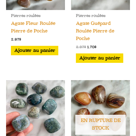
Pierres roulées
Pierres roulées
Agate Fleur Roulée
Agate Guépard
Pierre de Poche
Roulée Pierre de
Poche
2.97
$
Le
Le
2.97
$
1.70
$
Ajouter au panier
prix
prix
initial
actuel
Ajouter au panier
était :
est :
2.97$.
1.70$.
EN RUPTURE DE
STOCK