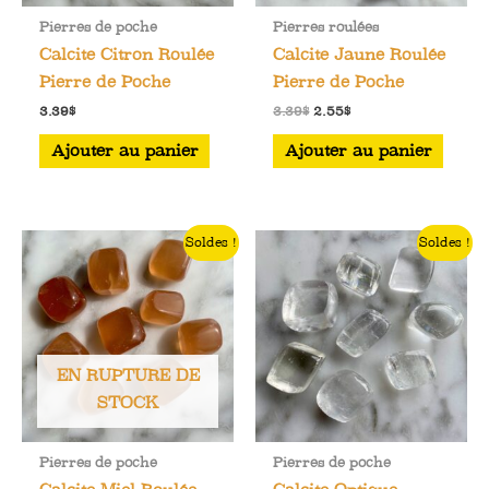
Pierres de poche
Pierres roulées
Calcite Citron Roulée
Calcite Jaune Roulée
Pierre de Poche
Pierre de Poche
Le
Le
3.39
$
3.39
$
2.55
$
prix
prix
initial
actuel
Ajouter au panier
Ajouter au panier
était :
est :
3.39$.
2.55$.
Soldes !
Soldes !
EN RUPTURE DE
STOCK
Pierres de poche
Pierres de poche