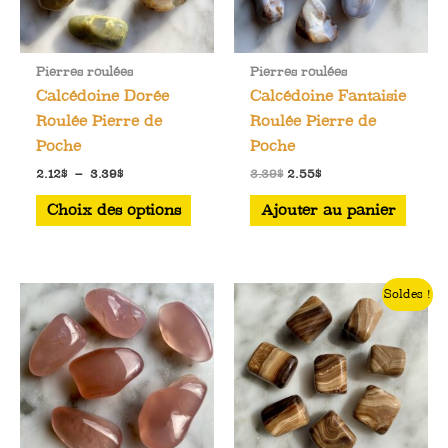
la
page
Pierres roulées
Pierres roulées
du
Calcédoine Dorée
Calcédoine Fantaisie
produit
Roulée Pierre de
Roulée Pierre de
Poche
Poche
Plage
Le
Le
2.12
$
–
3.39
$
3.39
$
2.55
$
de
prix
prix
Ce
prix :
initial
actuel
Choix des options
Ajouter au panier
2.12$
était :
est :
produit
à
3.39$.
2.55$.
a
3.39$
plusieurs
Soldes !
variations.
Les
options
peuvent
être
choisies