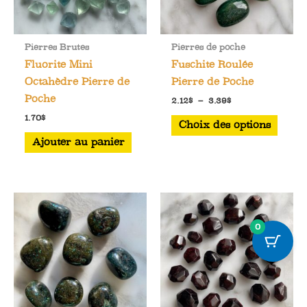
Pierres Brutes
Pierres de poche
Fluorite Mini
Fuschite Roulée
Octahèdre Pierre de
Pierre de Poche
Poche
Plage
2.12
$
–
3.39
$
de
Ce
1.70
$
prix :
Choix des options
2.12$
produ
Ajouter au panier
à
a
3.39$
plusi
varia
Les
optio
0
peuve
être
chois
sur
la