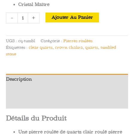
Cristal Maître
quantité
-
+
Ajouter Au Panier
de
Quartz
Clair
UGS :
cq-tumbl
Catégorie :
Pierres roulées
Roulé
Étiquettes :
clear quartz
,
crown chakra
,
quartz
,
tumbled
Pierre
stone
de
Poche
Description
Informations complémentaires
Avis (0)
Détails du Produit
Une pierre roulée de quartz clair roulé pierre