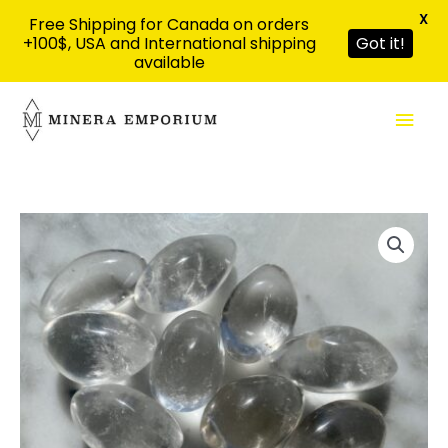
X
Free Shipping for Canada on orders
+100$, USA and International shipping
Got it!
available
Aller
Men
au
contenu
prin