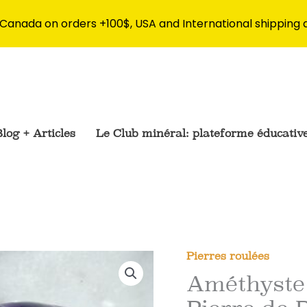
 Canada on orders +100$, USA and International shipping 
log + Articles
Le Club minéral: plateforme éducativ
Pierres roulées
Améthyste