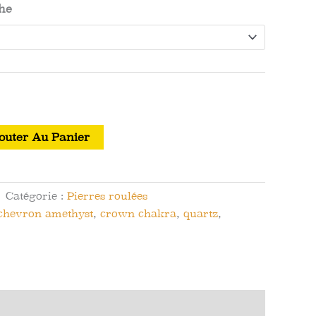
che
outer Au Panier
Catégorie :
Pierres roulées
chevron amethyst
,
crown chakra
,
quartz
,