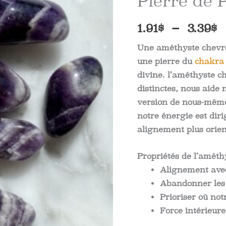
Pierre de 
P
1.91
$
–
3.39
$
d
Une améthyste chevro
une pierre du
chakra 
p
divine. l’améthyste 
1
distinctes, nous aide
version de nous-même
à
notre énergie est diri
3
alignement plus orient
Propriétés de l’amét
Alignement avec
Abandonner les 
Prioriser où not
Force intérieure