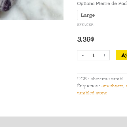
Options Pierre de Po
EFFACER
3.39
$
quantité
-
+
Aj
de
Améthyste
Chevronnée
UGS :
chevame-tumbl
Roulée
Étiquettes :
amethyste
,
Pierre
tumbled stone
de
Poche
Avis (0)