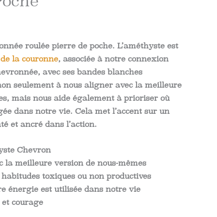
Poche
lage
e
nnée roulée pierre de poche. L’améthyste est
de la couronne
, associée à notre connexion
rix :
chevronnée, avec ses bandes blanches
.91$
 non seulement à nous aligner avec la meilleure
s, mais nous aide également à prioriser où
gée dans notre vie. Cela met l’accent sur un
.39$
é et ancré dans l’action.
hyste Chevron
 la meilleure version de nous-mêmes
habitudes toxiques ou non productives
re énergie est utilisée dans notre vie
 et courage