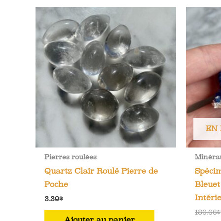
EN
Pierres roulées
Minéra
Quartz Clair Roulé Pierre de
Spécim
Poche
Bleuet
Intéri
3.39
$
186.66
$
Ajouter au panier