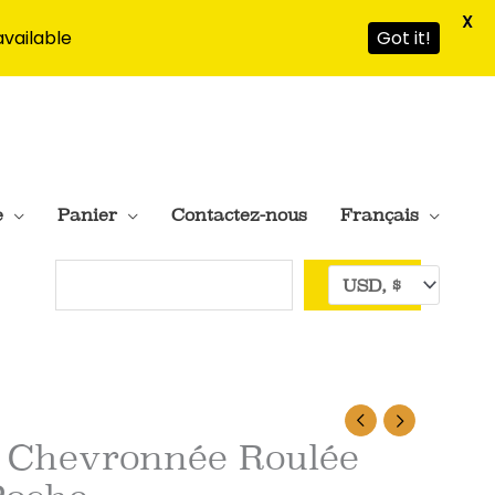
X
available
Got it!
e
Panier
Contactez-nous
Français
Rechercher
 Chevronnée Roulée