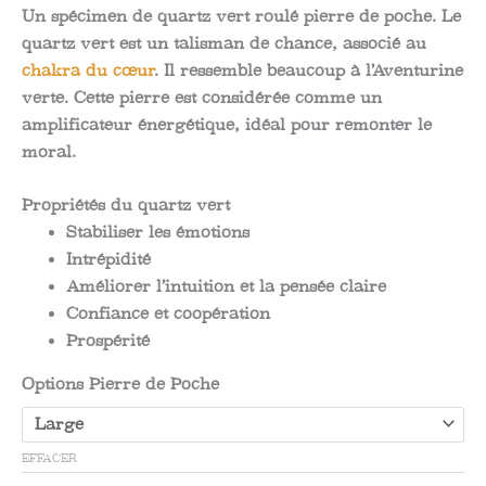
de
Un spécimen de quartz vert roulé pierre de poche. Le
quartz vert est un talisman de chance, associé au
prix :
chakra du cœur
. Il ressemble beaucoup à l’Aventurine
1.06$
verte. Cette pierre est considérée comme un
amplificateur énergétique, idéal pour remonter le
à
moral.
8.48$
Propriétés du quartz vert
Stabiliser les émotions
Intrépidité
Améliorer l’intuition et la pensée claire
Confiance et coopération
Prospérité
Options Pierre de Poche
EFFACER