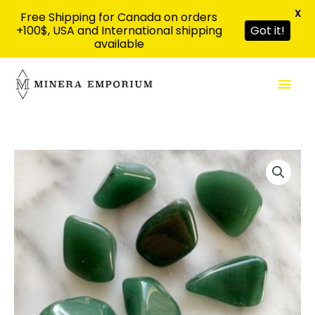
X
Free Shipping for Canada on orders
+100$, USA and International shipping
Got it!
available
Aller
Men
au
contenu
prin