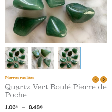
Pierres roulées
Quartz Vert Roulé Pierre de
Poche
Plage
1.06
$
–
8.48
$