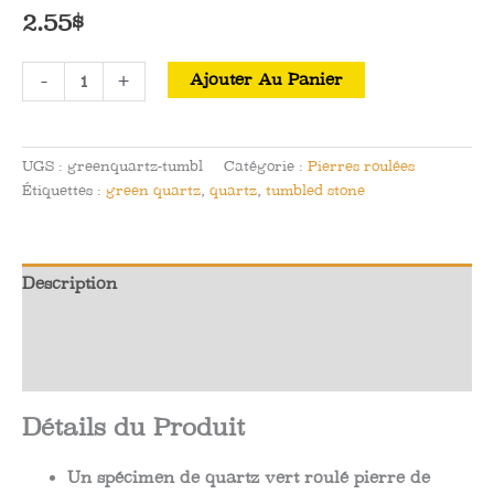
2.55
$
quantité
-
+
Ajouter Au Panier
de
Quartz
Vert
UGS :
greenquartz-tumbl
Catégorie :
Pierres roulées
Roulé
Étiquettes :
green quartz
,
quartz
,
tumbled stone
Pierre
de
Poche
Description
Informations complémentaires
Avis (0)
Détails du Produit
Un spécimen de quartz vert roulé pierre de