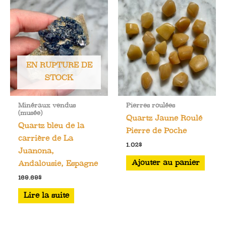
EN RUPTURE DE
STOCK
Minéraux vendus
Pierres roulées
(musée)
Quartz Jaune Roulé
Quartz bleu de la
Pierre de Poche
carrière de La
1.02
$
Juanona,
Ajouter au panier
Andalousie, Espagne
169.69
$
Lire la suite